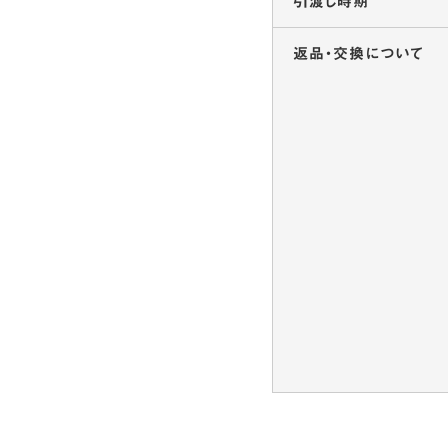
引渡し時期
返品・交換
について